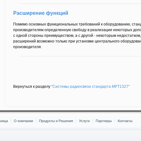
Расширение функций
Помимо основных функциональных требований к оборудованию, стан
производителям определенную свободу в реализации некоторых доп
с одной стороны преимуществом, а с другой - некоторым недостатком,
расширений возможно только при установке центрального оборудова
производителя.
Вернуться к разделу
"Системы радиосвязи стандарта MPT1327"
аница
О компании
Продукты и Решения
Услуги
Партнеры
Контакты