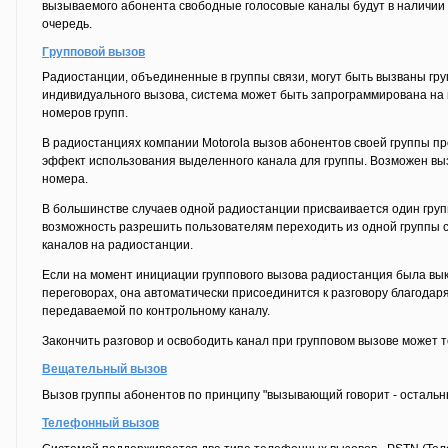
вызываемого абонента свободные голосовые каналы будут в наличии 
очередь.
Групповой вызов
Радиостанции, объединенные в группы связи, могут быть вызваны груп
индивидуального вызова, система может быть запрограммирована на 
номеров групп.
В радиостанциях компании Motorola вызов абонентов своей группы п
эффект использования выделенного канала для группы. Возможен выз
номера.
В большинстве случаев одной радиостанции присваивается один груп
возможность разрешить пользователям переходить из одной группы 
каналов на радиостанции.
Если на момент инициации группового вызова радиостанция была вык
переговорах, она автоматически присоединится к разговору благодар
передаваемой по контрольному каналу.
Закончить разговор и освободить канал при групповом вызове может 
Вещательный вызов
Вызов группы абонентов по принципу "вызывающий говорит - остальн
Телефонный вызов