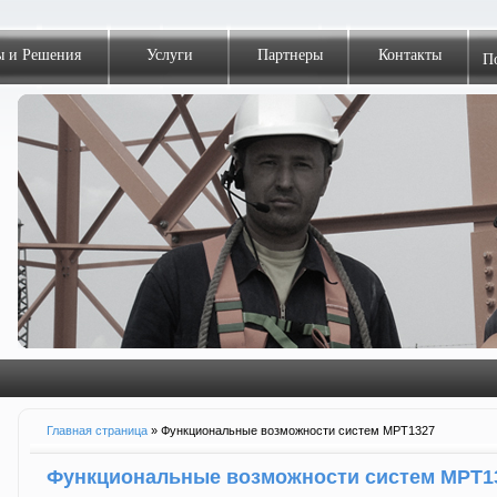
ы и Решения
Услуги
Партнеры
Контакты
П
<
>
Главная страница
» Функциональные возможности систем MPT1327
Функциональные возможности систем MPT1