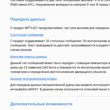
Системой поддерживается два типа телефонных вызовов - PSTN (Тел
PABX (мини-АТС). Направление выбирается набором '0' или '8' пере
Передача данных
Стандарт MPT1327 предусматривает три типа вызовов для передачи 
Статусные сообщения
Стандарт поддерживает 32 статусных сообщения. По контрольному к
сообщения. Текст, выводимый на дисплей, программируется в радиос
случае разным.
Короткие пакеты данных
Данный тип сообщений может быть передан с помощью компьютера 
длину до 23 символов (184 бита) и передается по контрольному канал
телеметрии и определения местоположения движущихся объектов.
Данные неограниченной длины
Для передачи данных неограниченной длины как правило используют
интерфейса MAP27. В данном случае используется голосовой канал 
Дополнительные возможности