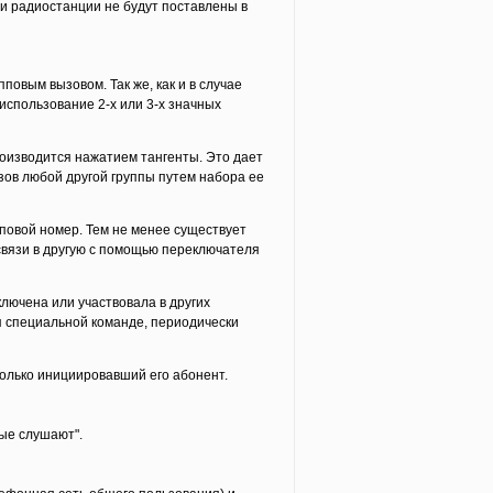
и радиостанции не будут поставлены в
повым вызовом. Так же, как и в случае
использование 2-х или 3-х значных
роизводится нажатием тангенты. Это дает
ов любой другой группы путем набора ее
повой номер. Тем не менее существует
связи в другую с помощью переключателя
лючена или участвовала в других
я специальной команде, периодически
только инициировавший его абонент.
ые слушают".