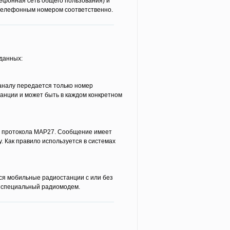
ефонная сеть общего пользования) и
д телефонным номером соответственно.
данных:
аналу передается только номер
танции и может быть в каждом конкретном
и протокола MAP27. Сообщение имеет
у. Как правило используется в системах
ся мобильные радиостанции с или без
и специальный радиомодем.