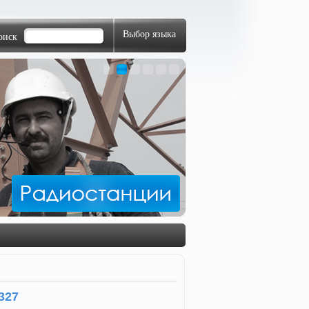
Выбор языка
оиск
1
2
3
4
5
6
327