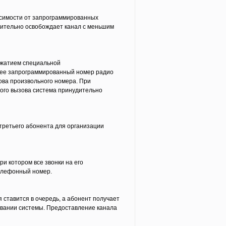
исимости от запрограммированных
дительно освобождает канал с меньшим
ажатием специальной
нее запрограммированный номер радио
ова произвольного номера. При
ого вызова система принудительно
третьего абонента для организации
и котором все звонки на его
елефонный номер.
 ставится в очередь, а абонент получает
овании системы. Предоставление канала