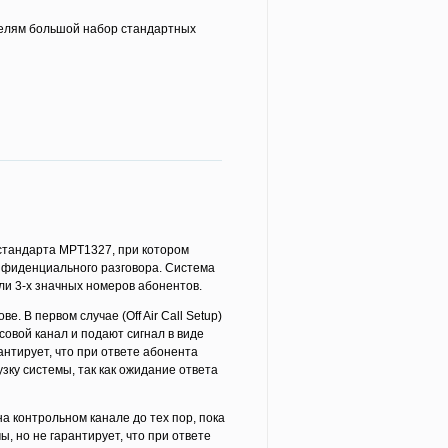
елям большой набор стандартных
стандарта MPT1327, при котором
нфиденциального разговора. Система
и 3-х значных номеров абонентов.
 В первом случае (Off Air Call Setup)
овой канал и подают сигнал в виде
нтирует, что при ответе абонента
зку системы, так как ожидание ответа
 на контрольном канале до тех пор, пока
, но не гарантирует, что при ответе