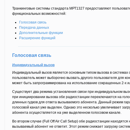
Транкинговые системы стандарта МРТ1327 предоставляют пользоват
функциональных возможностей:
Голосовая связь
Передача данных
Дополнительные функции
Расширение функций
Голосовая связь
Индивидуальный вызов
Индивидуальный вызов является основным типом вызова в системах 
пользователь может выборочно вызвать другого пользователя для ко
может быть запрограммирована на использование сокращенных 2-х ил
Существует два режима установления связи при индивидуальном вызове.
при инициировании вызова обе радиостанции переключаются на голос
длинных гудков для ответа вызываемого абонента. Данный режим гара
голосовой канал уже выделен. Однако это несколько увеличивает загру
абонента осуществляется на уже выделенном голосовом канале.
Во втором случае (Full Off Air Call Setup) обе радиостанции находятся
вызываемый абонент не ответит. Этот режим снижает загрузку системы