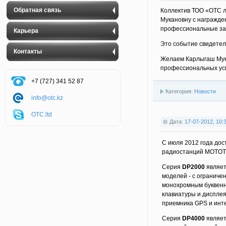
Обратная связь
Коллектив ТОО «ОТС л
Мукановну с награжде
профессиональные за
Карьера
Это событие свидетель
Контакты
Желаем Карлыгаш Мука
профессиональных ус
+7 (727) 341 52 87
Категория:
Новости
info@otc.kz
OTC.ltd
Дата:
17-07-2012, 10:
С июля 2012 года дос
радиостанций MOTOT
Серия
DP2000
являет
моделей - с ограниче
монохромным буквенн
клавиатуры и дисплея
приемника GPS и инте
Серия
DP4000
являет