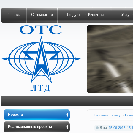
Главная
О компании
Продукты и Решения
Услуг
<
>
Новости
Главная страница
»
Ново
Реализованные проекты
Дата:
15-06-2015, 15: