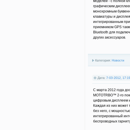
моделей - с полной 
графическим дисплеем
монохромным буквенн
клавиатуры и дисплея
интегрированным при
приемником GPS такж
Bluetooth для подклю
других аксессуаров.
Категория:
Новости
Дата:
7-03-2012, 17:1
С марта 2012 года до
MOTOTRBO™ 2-го пок
цифровым дисплеем и
Каждая из них может
без него, с мощность
интегрированный инт
беспроводных гарниту