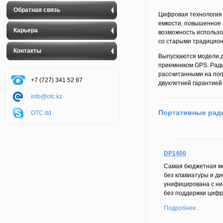
Обратная связь
Цифровая технология
емкости, повышенное 
Карьера
возможность использо
со старыми традицион
Контакты
Выпускаются модели ди
приемником GPS. Рад
рассчитанными на пог
+7 (727) 341 52 87
двухлетней гарантией 
info@otc.kz
Портативные рад
OTC.ltd
DP1400
Самая бюджетная м
без клавиатуры и д
унифицирована с ни
без поддержки цифр
Подробнее...