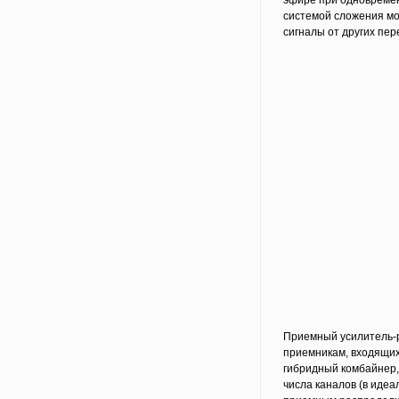
эфире при одновремен
системой сложения мо
сигналы от других пер
Приемный усилитель-р
приемникам, входящих
гибридный комбайнер, 
числа каналов (в идеал